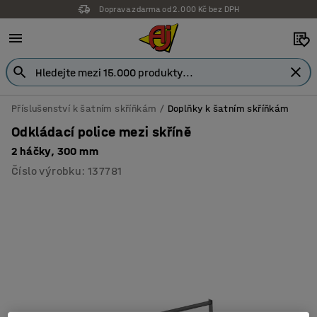
Doprava zdarma od 2.000 Kč bez DPH
Příslušenství k šatním skříňkám
Doplňky k šatním skříňkám
Odkládací police mezi skříně
2 háčky, 300 mm
Číslo výrobku
:
137781