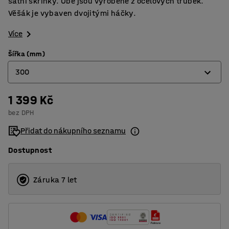
šatní skříňky. Obě jsou vyrobené z ocelových trubek.
Věšák je vybaven dvojitými háčky.
Více
Šířka (mm)
300
1 399 Kč
300
bez DPH
400
Přidat do nákupního seznamu
Dostupnost
Záruka 7 let