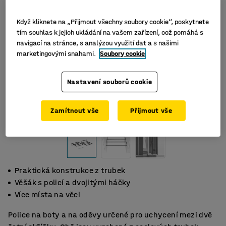
Když kliknete na „Přijmout všechny soubory cookie“, poskytnete
tím souhlas k jejich ukládání na vašem zařízení, což pomáhá s
navigací na stránce, s analýzou využití dat a s našimi
marketingovými snahami.
Soubory cookie
Nastavení souborů cookie
Zamítnout vše
Přijmout vše
Praktická konstrukce z trubek
Věšák s policí a dvojitými háčky
Více místa na věci
Police na boty a na oděvy určené pro uchycení mezi dvě