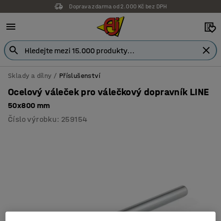
Doprava zdarma od 2.000 Kč bez DPH
Sklady a dílny
Příslušenství
Ocelový váleček pro válečkový dopravník LINE
50x800 mm
Číslo výrobku
:
259154