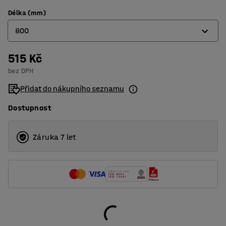
Délka (mm)
800
515 Kč
300
bez DPH
400
Přidat do nákupního seznamu
500
Dostupnost
600
800
Záruka 7 let