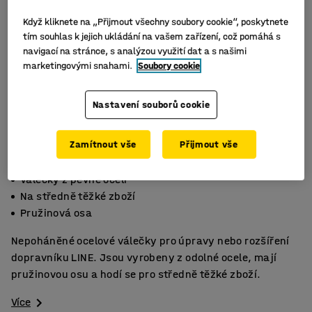
Když kliknete na „Přijmout všechny soubory cookie“, poskytnete
tím souhlas k jejich ukládání na vašem zařízení, což pomáhá s
navigací na stránce, s analýzou využití dat a s našimi
marketingovými snahami.
Soubory cookie
Nastavení souborů cookie
Zamítnout vše
Přijmout vše
Válečky z pevné oceli
Na středně těžké zboží
Pružinová osa
Nepoháněné ocelové válečky pro úpravy nebo rozšíření
dopravníku LINE. Jsou vyrobeny z odolné ocele, mají
pružinovou osu a hodí se pro středně těžké zboží.
Více