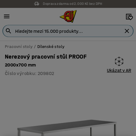
Záruka 7 let
Pracovní stoly
Dílenské stoly
Nerezový pracovní stůl PROOF
2000x700 mm
Ukázat v AR
Číslo výrobku
:
209802