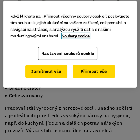
Když kliknete na „Přijmout všechny soubory cookie“, poskytnete
tím souhlas k jejich ukládání na vašem zařízení, což pomáhá s
navigací na stránce, s analýzou využití dat a s našimi
marketingovými snahami.
Soubory cookie
Nastavení souborů cookie
Zamítnout vše
Přijmout vše
Nerezová ocel
Snadné čištění
Celosvařovaný
Pracovní stůl vyrobený z nerezové oceli. Snadno se čistí
a je ideální do prostředí s vysokými nároky na hygienu,
např. do kuchyní, jídelen a dalších potravinářských
provozů. Výška stolu je manuálně nastavitelná.