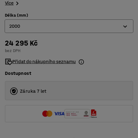
Více
Délka (mm)
2000
24 295 Kč
1500
bez DPH
2000
Přidat do nákupního seznamu
Dostupnost
Záruka 7 let