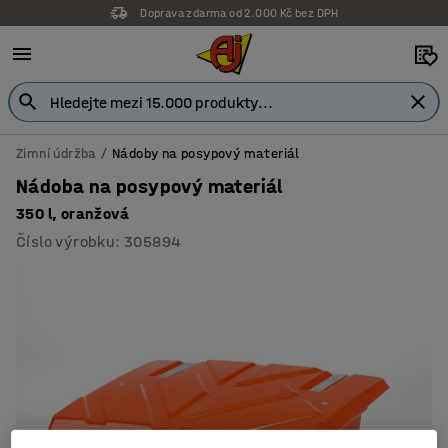
Doprava zdarma od 2.000 Kč bez DPH
Záruka 7 let
Zimní údržba
Nádoby na posypový materiál
Nádoba na posypový materiál
350 l, oranžová
Číslo výrobku
:
305894