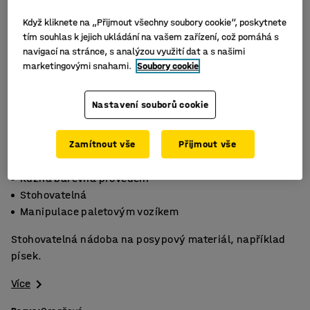
Když kliknete na „Přijmout všechny soubory cookie“, poskytnete
tím souhlas k jejich ukládání na vašem zařízení, což pomáhá s
navigací na stránce, s analýzou využití dat a s našimi
marketingovými snahami.
Soubory cookie
Nastavení souborů cookie
Zamítnout vše
Přijmout vše
Různá barevná provedení
Stohovatelná
Manipulace paletovým vozíkem
Stohovatelná nádoba na posypový materiál, například
písek.
Více