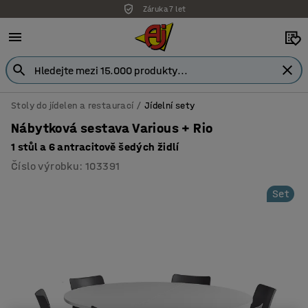
Záruka 7 let
Stoly do jídelen a restaurací
Jídelní sety
Nábytková sestava Various + Rio
1 stůl a 6 antracitově šedých židlí
Číslo výrobku
:
103391
Set