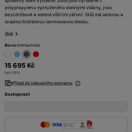
společný oběd v jídelně! Židle jsou vyrobené z
polypropylenu vyztuženého skelnými vlákny, jsou
bezúdržbové a odolné vůči UV záření. Stůl má odolnou a
snadno čistitelnou laminovanou desku.
Více
Barva
:
Antracitová
15 695 Kč
bez DPH
Přidat do nákupního seznamu
Dostupnost