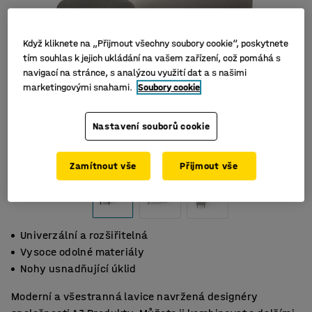
Když kliknete na „Přijmout všechny soubory cookie“, poskytnete
tím souhlas k jejich ukládání na vašem zařízení, což pomáhá s
navigací na stránce, s analýzou využití dat a s našimi
marketingovými snahami.
Soubory cookie
Nastavení souborů cookie
Zamítnout vše
Přijmout vše
Univerzální a rozšiřitelná
Vysoce odolné materiály
Nohy usnadňující úklid
Moderní a všestranná lavice navržená designéry