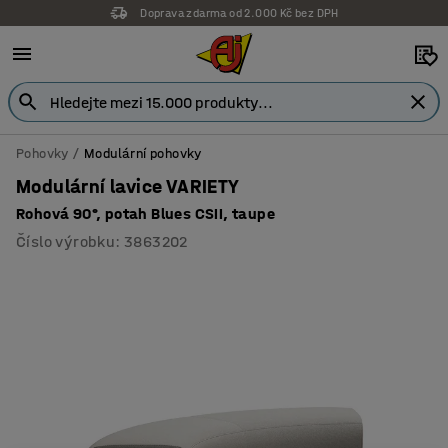
Doprava zdarma od 2.000 Kč bez DPH
Záruka 7 let
Pohovky
Modulární pohovky
Modulární lavice VARIETY
Rohová 90°, potah Blues CSII, taupe
Číslo výrobku
:
3863202