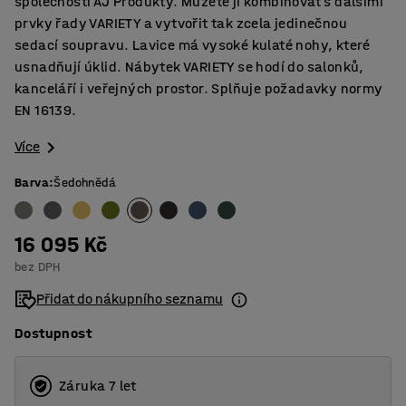
společnosti AJ Produkty. Můžete ji kombinovat s dalšími
prvky řady VARIETY a vytvořit tak zcela jedinečnou
sedací soupravu. Lavice má vysoké kulaté nohy, které
usnadňují úklid. Nábytek VARIETY se hodí do salonků,
kanceláří i veřejných prostor. Splňuje požadavky normy
EN 16139.
Více
Barva
:
Šedohnědá
16 095 Kč
bez DPH
Přidat do nákupního seznamu
Dostupnost
Záruka 7 let