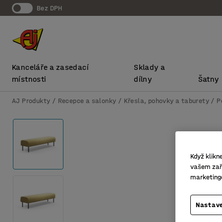
bez DPH
Kanceláře a zasedací
Sklady a
místnosti
dílny
Šatny
AJ Produkty
Recepce a salonky
Křesla, pohovky a taburety
P
Když klikn
vašem zaří
marketing
Nastave