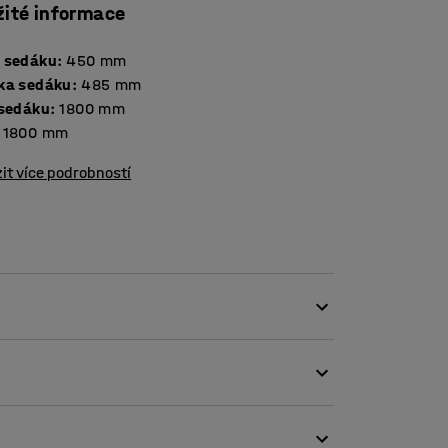
žité informace
 sedáku
:
450
mm
ka sedáku
:
485
mm
 sedáku
:
1800
mm
1800
mm
it více podrobností
e skvěle hodí jak do veřejných prostor,
sedacího nábytku. Jednotlivé moduly mají
ška nohou podtrhuje stylový vzhled nábytku a