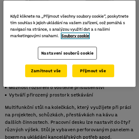
Když kliknete na „Přijmout všechny soubory cookie“, poskytnete
tím souhlas k jejich ukládání na vašem zařízení, což pomáhá s
navigací na stránce, s analýzou využití dat a s našimi
marketingovými snahami.
Soubory cookie
Nastavení souborů cookie
Zamítnout vše
Přijmout vše
Stůl s nastavitelnou výškou (4 pozice)
Možnost rozšíření o volitelné příslušenství
Vytváří přirozený prostor k setkávání
Multifunkční stůl na kolečkách, který využijete při práci
na projektech, schůzkách, přestávkách na kávu a
dalších činnostech. Pracovní desku lze nastavit do čtyř
různých výšek. Stůl je vybaven perforovaným panelem a
boxem na ukládání kancelářských potřeb apod.