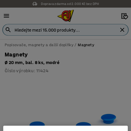
Doprava zdarma od 2.000 Kč bez DPH
Záruka 7 let
Popisovače, magnety a další doplňky
Magnety
Magnety
Ø 20 mm, bal. 8 ks, modré
Číslo výrobku
:
11424