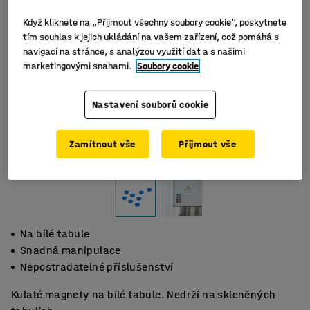
Když kliknete na „Přijmout všechny soubory cookie“, poskytnete
tím souhlas k jejich ukládání na vašem zařízení, což pomáhá s
navigací na stránce, s analýzou využití dat a s našimi
marketingovými snahami.
Soubory cookie
Nastavení souborů cookie
Zamítnout vše
Přijmout vše
Na bílé tabule
Snadná manipulace
Nepostradatelné příslušenství
Kulaté magnety na bílé tabule. Nedrží na skleněných