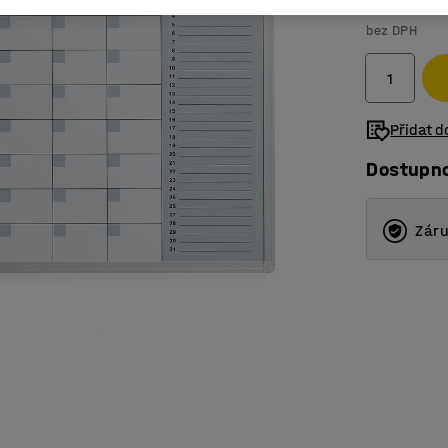
2 099 K
bez DPH
Přidat 
Dostupn
Záru