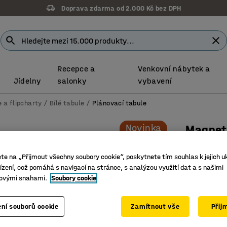
Doprava zdarma od 2.000 Kč bez DPH
Recepce a
Venkovní nábytek a
Jídelny
salonky
vybavení
 a flipcharty
Bílé tabule
Plánovací tabule
Novinka
Magnet
Měsíční
ete na „Přijmout všechny soubory cookie“, poskytnete tím souhlas k jejich u
Číslo výro
zení, což pomáhá s navigací na stránce, s analýzou využití dat a s našimi
ovými snahami.
Soubory cookie
Profesion
Magnetic
Snadná 
ní souborů cookie
Zamítnout vše
Přij