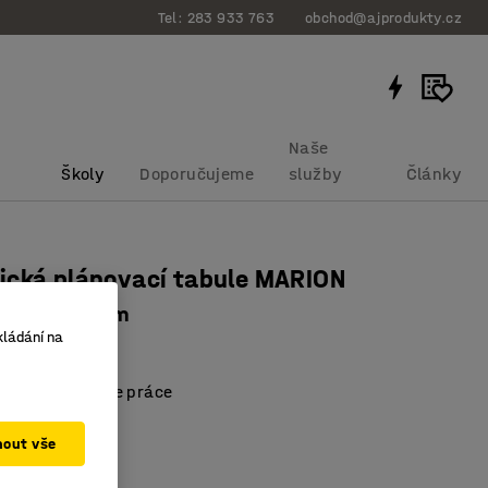
Tel: 283 933 763
obchod@ajprodukty.cz
Naše
Školy
Doporučujeme
služby
Články
ická plánovací tabule MARION
, 900x600 mm
kládání na
bku
:
142437
ální organizace práce
ký povrch
údržba
mout vše