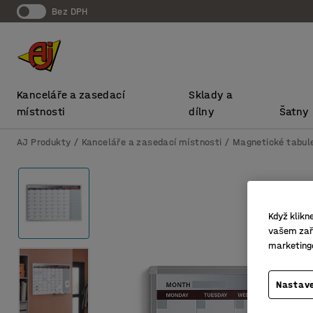
bez DPH
Kanceláře a zasedací
Sklady a
místnosti
dílny
Šatny
AJ Produkty
Kanceláře a zasedací místnosti
Magnetické tabule
Když klikn
vašem zaří
marketing
Nastave