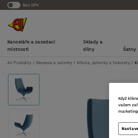
bez DPH
Kanceláře a zasedací
Sklady a
místnosti
dílny
Šatny
AJ Produkty
Recepce a salonky
Křesla, pohovky a taburety
K
Když klikn
vašem zaří
marketing
Nastave