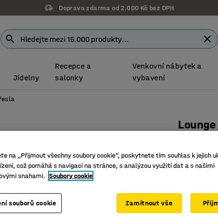
Doprava zdarma od 2.000 Kč bez DPH
Recepce a
Venkovní nábytek a
Jídelny
salonky
vybavení
řesla
Lounge
Vysoké o
Číslo výro
ete na „Přijmout všechny soubory cookie“, poskytnete tím souhlas k jejich u
zení, což pomáhá s navigací na stránce, s analýzou využití dat a s našimi
Vysoké o
ovými snahami.
Soubory cookie
Velmi od
Různé ba
ní souborů cookie
Zamítnout vše
Přij
Barva
:
Paste