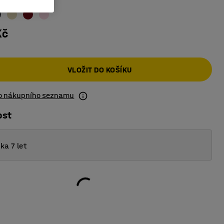
Kč
VLOŽIT DO KOŠÍKU
do nákupního seznamu
ost
ka 7 let