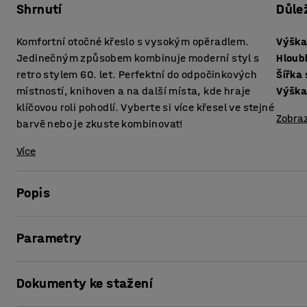
Shrnutí
Důle
Komfortní otočné křeslo s vysokým opěradlem.
Výška
Jedinečným způsobem kombinuje moderní styl s
Hloub
retro stylem 60. let. Perfektní do odpočinkových
Šířka
místností, knihoven a na další místa, kde hraje
Výšk
klíčovou roli pohodlí. Vyberte si více křesel ve stejné
Zobraz
barvě nebo je zkuste kombinovat!
Více
Popis
Vytvořte si příjemné a pohodlné posezení s moderním loun
Parametry
jak do nejrůznějších hal a vstupních prostor, tak do kancelá
zajímavých barev, které vypadají atraktivně samostatně, a
Výška sedáku
:
405
mm
může do interiéru buď nenápadně zapadnout nebo se naop
Dokumenty ke stažení
Hloubka sedáku
:
440
mm
poutat pozornost.
Šířka sedáku
:
500
mm