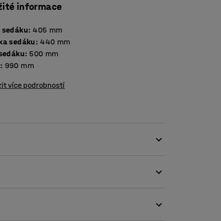
žité informace
 sedáku
:
405
mm
ka sedáku
:
440
mm
 sedáku
:
500
mm
a
:
990
mm
it více podrobností
ge křeslem! Díky stylovému designu se hodí
ří či knihoven. K dispozici je několik
le zároveň spolu perfektně ladí. Křeslo tak
ak stát výrazným detailem, který bude