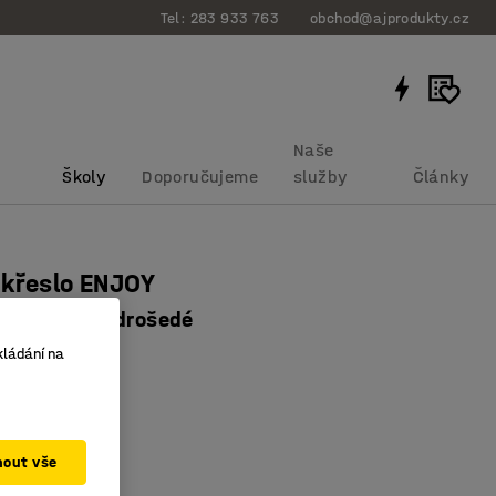
Tel: 283 933 763
obchod@ajprodukty.cz
Naše
Školy
Doporučujeme
služby
Články
 křeslo ENJOY
pěradlo, modrošedé
bku
:
131652
kládání na
pěradlo
olný potah
rvy
mout vše
lově modrá