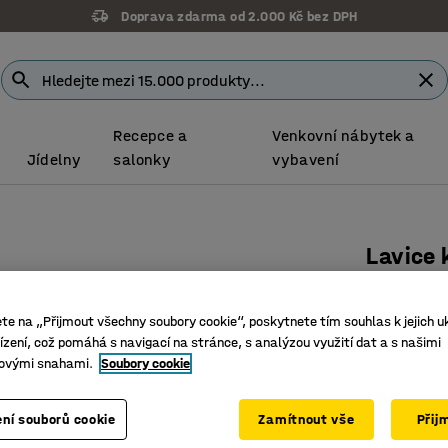
Doprava zdarma od 2.000 Kč bez DPH
Recepce a
Venkovní nábytek a
Jídelny
salonky
vybavení
Lavice 
600 mm, 
Číslo výro
ete na „Přijmout všechny soubory cookie“, poskytnete tím souhlas k jejich u
zení, což pomáhá s navigací na stránce, s analýzou využití dat a s našimi
Praktické
ovými snahami.
Soubory cookie
Bříza
Lze výšk
ní souborů cookie
Zamítnout vše
Přij
Barva konst