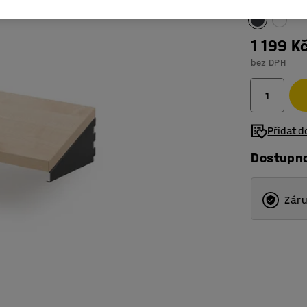
1 199 K
bez DPH
Přidat 
Dostupn
Záru