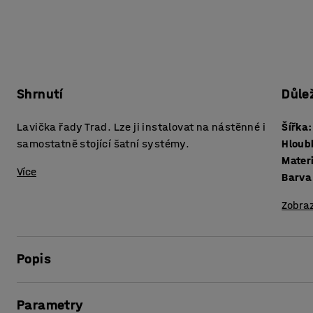
Shrnutí
Důle
Lavička řady Trad. Lze ji instalovat na nástěnné i
Šířka
:
samostatně stojící šatní systémy.
Hloub
Mater
Více
Barva
Zobraz
Popis
Poskytněte dětem v šatně pohodlné sezení pro převlékání. 
Parametry
úsporné řešení, které lze snadno přizpůsobovat. Lavici mů