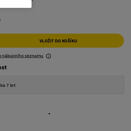
č
VLOŽIT DO KOŠÍKU
do nákupního seznamu
ost
ka 7 let