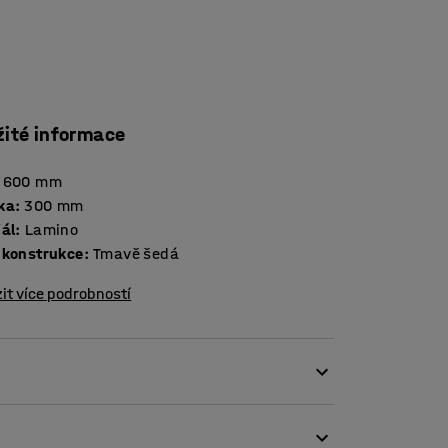
žité informace
600
mm
ka
:
300
mm
iál
:
Lamino
 konstrukce
:
Tmavě šedá
it více podrobností
Tato lavička nabízí praktické a prostorově
žete díky jejímu provedení umístit do