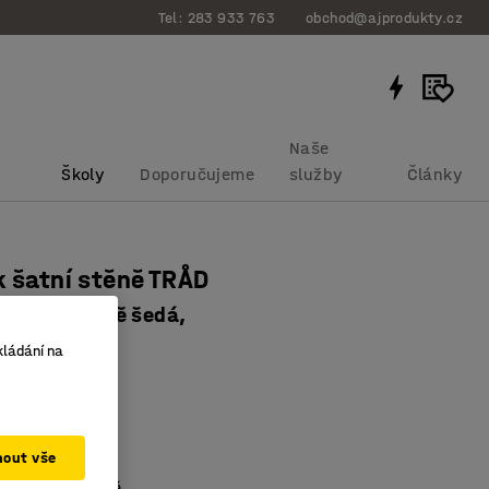
Tel: 283 933 763
obchod@ajprodukty.cz
Naše
Školy
Doporučujeme
služby
Články
k šatní stěně TRÅD
bříza/tmavě šedá,
bku
:
378072
kládání na
 sezení
ově přizpůsobit
mout vše
rukce
:
Tmavě šedá