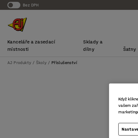
bez DPH
Kanceláře a zasedací
Sklady a
místnosti
dílny
Šatny
AJ Produkty
Školy
Příslušenství
Když klikn
vašem zaří
marketing
Nastave