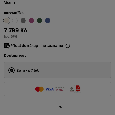
Více
Barva
:
Bříza
7 799 Kč
bez DPH
Přidat do nákupního seznamu
Dostupnost
Záruka 7 let