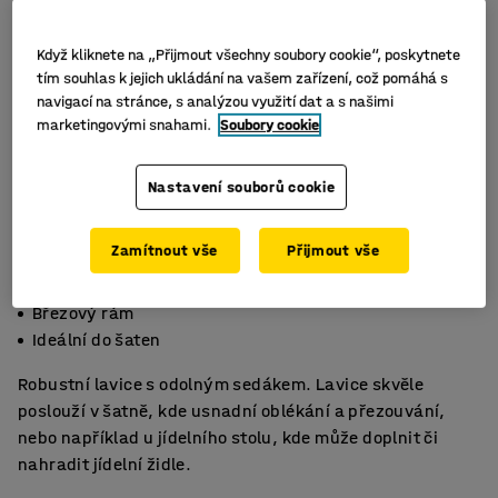
Když kliknete na „Přijmout všechny soubory cookie“, poskytnete
tím souhlas k jejich ukládání na vašem zařízení, což pomáhá s
navigací na stránce, s analýzou využití dat a s našimi
marketingovými snahami.
Soubory cookie
Nastavení souborů cookie
Zamítnout vše
Přijmout vše
Vysokotlaký laminát
Březový rám
Ideální do šaten
Robustní lavice s odolným sedákem. Lavice skvěle
poslouží v šatně, kde usnadní oblékání a přezouvání,
nebo například u jídelního stolu, kde může doplnit či
nahradit jídelní židle.