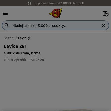
Doprava zdarma od 2.000 Kč bez DPH
Záruka 7 let
Sezení
Lavičky
Lavice ZET
1800x360 mm, bříza
Číslo výrobku
:
362324