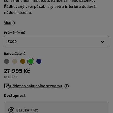
konferenčních místností, kanceláří nebo salónků.
Řádkovaný vzor působí stylově a interiéru dodává
nádech luxusu.
Více
Průměr (mm)
3000
Barva
:
Zelená
2000
2500
27 995 Kč
3000
bez DPH
3500
Přidat do nákupního seznamu
Dostupnost
Záruka 7 let