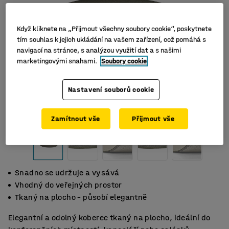
Když kliknete na „Přijmout všechny soubory cookie“, poskytnete
tím souhlas k jejich ukládání na vašem zařízení, což pomáhá s
navigací na stránce, s analýzou využití dat a s našimi
marketingovými snahami.
Soubory cookie
Nastavení souborů cookie
Zamítnout vše
Přijmout vše
Snadno se udržuje a vysává
Vhodný do veřejných prostor
Tkaný na plocho – působí elegantně
Elegantní a odolný koberec tkaný na plocho, ideální do