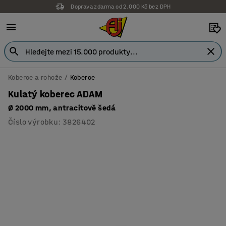
Doprava zdarma od 2.000 Kč bez DPH
Záruka 7 let
Koberce a rohože
Koberce
Kulatý koberec ADAM
Ø 2000 mm, antracitově šedá
Číslo výrobku
:
3826402