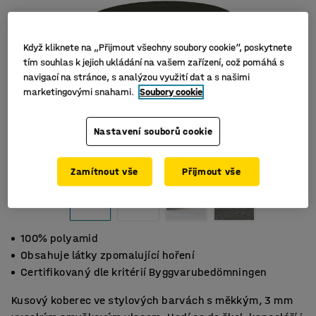
Když kliknete na „Přijmout všechny soubory cookie“, poskytnete
tím souhlas k jejich ukládání na vašem zařízení, což pomáhá s
navigací na stránce, s analýzou využití dat a s našimi
marketingovými snahami.
Soubory cookie
Nastavení souborů cookie
Zamítnout vše
Přijmout vše
100% polyamid
Obsahuje látky zpomalující hoření
Certifikovaný dle kritérií Byggvarubedömningen
Kusový koberec ve stylových barvách s měkkým, 3 mm