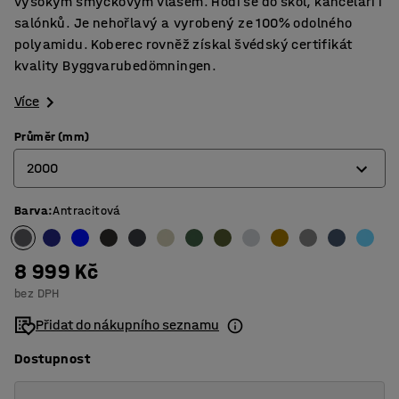
vysokým smyčkovým vlasem. Hodí se do škol, kanceláří i
salónků. Je nehořlavý a vyrobený ze 100% odolného
polyamidu. Koberec rovněž získal švédský certifikát
kvality Byggvarubedömningen.
Více
Průměr (mm)
2000
Barva
:
Antracitová
2000
2500
8 999 Kč
3000
bez DPH
3500
Přidat do nákupního seznamu
Dostupnost