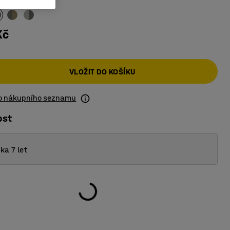
Kč
VLOŽIT DO KOŠÍKU
do nákupního seznamu
ost
ka 7 let