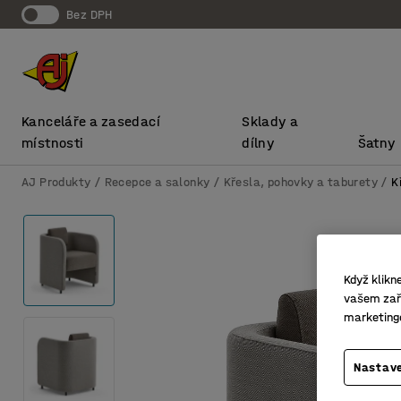
bez DPH
Kanceláře a zasedací
Sklady a
místnosti
dílny
Šatny
AJ Produkty
Recepce a salonky
Křesla, pohovky a taburety
K
Když klikn
vašem zaří
marketing
Nastave