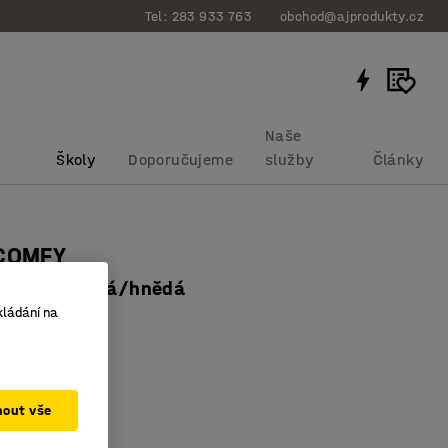
Tel: 283 933 763
obchod@ajprodukty.cz
Naše
Školy
Doporučujeme
služby
Články
 COMFY
otah, písková/hnědá
kládání na
bku
:
132024
ý prvek
 sedák
a odolný potah
mout vše
vá/Hnědá