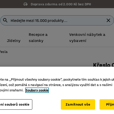
Doprava zdarma od 2.000 Kč bez DPH
Recepce a
Venkovní nábytek a
Jídelny
salonky
vybavení
řesla
Křeslo
Vlněný p
ete na „Přijmout všechny soubory cookie“, poskytnete tím souhlas k jejich u
Číslo výro
zení, což pomáhá s navigací na stránce, s analýzou využití dat a s našimi
ovými snahami.
Soubory cookie
Designov
Pohodlný
Moderní 
ní souborů cookie
Zamítnout vše
Přij
Barva
:
Písko