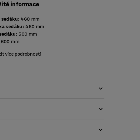
žité informace
 sedáku
:
460
mm
ka sedáku
:
460
mm
 sedáku
:
500
mm
600
mm
it více podrobností
u místnosti! Díky jeho kompaktním rozměrům
bo křeslo doplnit o další lounge nábytek z
MFY, na který si můžete natáhnout nohy.
 místo k sezení.