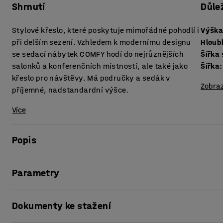
Shrnutí
Důle
Stylové křeslo, které poskytuje mimořádné pohodlí i
Výška
při delším sezení. Vzhledem k modernímu designu
Hloub
se sedací nábytek COMFY hodí do nejrůznějších
Šířka
salonků a konferenčních místností, ale také jako
Šířka
:
křeslo pro návštěvy. Má područky a sedák v
Zobraz
příjemné, nadstandardní výšce.
Více
Popis
Křeslo COMFY má potenciál stát se designovou dominanto
Parametry
můžete z několika křesel snadno vytvořit větší posezení ne
naší nabídky.
Výška sedáku
:
460
mm
Dokumenty ke stažení
Hloubka sedáku
:
460
mm
Maximálního pohodlí dosáhnete kombinací s taburetem CO
Šířka sedáku
:
500
mm
Taburet se prodává samostatně a může sloužit i jako další