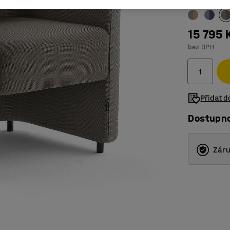
15 795 
bez DPH
Přidat 
Dostupn
Záru