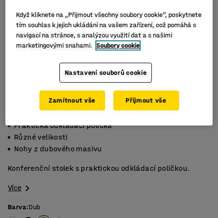
Když kliknete na „Přijmout všechny soubory cookie“, poskytnete
tím souhlas k jejich ukládání na vašem zařízení, což pomáhá s
navigací na stránce, s analýzou využití dat a s našimi
marketingovými snahami.
Soubory cookie
Nastavení souborů cookie
Zamítnout vše
Přijmout vše
Praktická odkládací polička
Různé velikosti
Nohy z dubového masivu
Konferenční stolek s praktickou odkládací poličkou.
Více
Barva
:
Dub