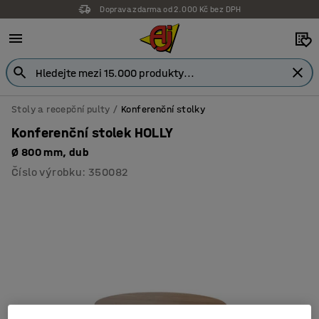
Doprava zdarma od 2.000 Kč bez DPH
Stoly a recepční pulty
Konferenční stolky
Konferenční stolek HOLLY
Ø 800 mm, dub
Číslo výrobku
:
350082