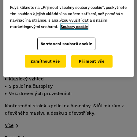
Když kliknete na „Přijmout všechny soubory cookie“, poskytnete
tím souhlas k jejich ukládání na vašem zařízení, což pomáhá s
navigací na stránce, s analýzou využití dat a s našimi
marketingovými snahami.
Soubory cookie
Nastavení souborů cookie
Zamítnout vše
Přijmout vše
Klasický vzhled
S policí na časopisy
Ve 4 dřevěných provedeních
Konferenční stolek s policí na časopisy. Stůl má rám z
dřevěného masivu a desku z dřevotřísky.
Více