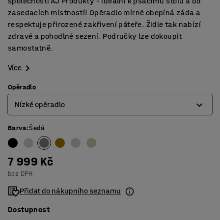
společnosti AJ Produkty – ideální k psacímu stolu a do
zasedacích místností! Opěradlo mírně obepíná záda a
respektuje přirozené zakřivení páteře. Židle tak nabízí
zdravé a pohodlné sezení. Područky lze dokoupit
samostatně.
Více
Opěradlo
Nízké opěradlo
Barva
:
Šedá
Nízké opěradlo
Vysoké opěradlo
7 999 Kč
bez DPH
Přidat do nákupního seznamu
Dostupnost