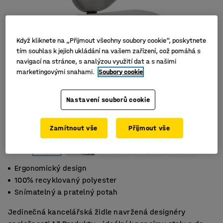
Když kliknete na „Přijmout všechny soubory cookie“, poskytnete
tím souhlas k jejich ukládání na vašem zařízení, což pomáhá s
navigací na stránce, s analýzou využití dat a s našimi
marketingovými snahami.
Soubory cookie
Nastavení souborů cookie
Zamítnout vše
Přijmout vše
Ergonomický design
100% recyklovaný polyester
Snímatelný a pratelný potah
Jedinečná kancelářská židle navržená designéry