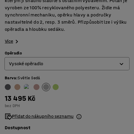
kterým ji snadno sladíte s ostatním vybavením. Potah je
vyroben ze 100% recyklovaného polyesteru. Židle má
synchronní mechaniku, opěrku hlavy a područky
nastavitelné do 2, resp. 3 směrů. Přizpůsobit lze i výšku
opěradla a hloubku sedáku.
Více
Opěradlo
Vysoké opěradlo
Barva
:
Světle šedá
Nízké opěradlo
Vysoké opěradlo
13 495 Kč
bez DPH
Přidat do nákupního seznamu
Dostupnost