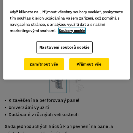
Když kliknete na „Přijmout všechny soubory cookie“, poskytnete
tím souhlas k jejich ukládání na vašem zařízení, což pomáhá s
navigací na stránce, s analýzou využití dat a s našimi
marketingovými snahami.
Soubory cookie
Nastavení souborů cookie
Zamítnout vše
Přijmout vše
K zavěšení na perforovaný panel
Univerzální využití
Dodávané v různých velikostech
Sada jednoduchých háčků k připevnění na panel a