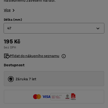
následnému zavěšení nářadí.
Více
Délka (mm)
47
195 Kč
24
bez DPH
38
Přidat do nákupního seznamu
47
Dostupnost
100
200
Záruka 7 let