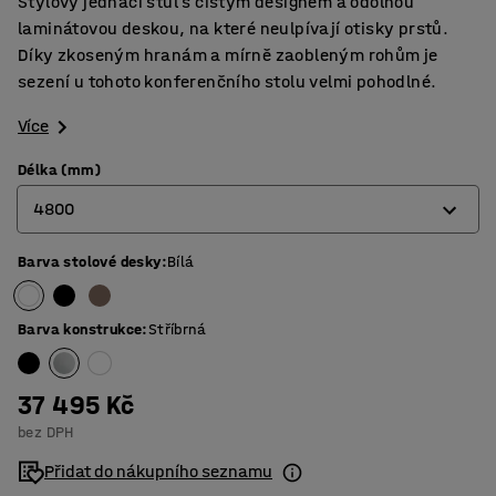
Stylový jednací stůl s čistým designem a odolnou
laminátovou deskou, na které neulpívají otisky prstů.
Díky zkoseným hranám a mírně zaobleným rohům je
sezení u tohoto konferenčního stolu velmi pohodlné.
Více
Délka (mm)
4800
Barva stolové desky
:
Bílá
2400
3200
Barva konstrukce
:
Stříbrná
4000
4800
37 495 Kč
bez DPH
5600
Přidat do nákupního seznamu