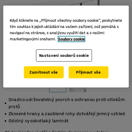
Když kliknete na „Přijmout všechny soubory cookie“, poskytnete
tím souhlas k jejich ukládání na vašem zařízení, což pomáhá s
navigací na stránce, s analýzou využití dat a s našimi
marketingovými snahami.
Soubory cookie
Nastavení souborů cookie
Zamítnout vše
Přijmout vše
Snadno udržovatelný povrch s ochranou proti otiskům
prstů
Zkosené hrany a zaoblené rohy dotvářejí jemný vzhled
Odolný vysokotlaký laminát