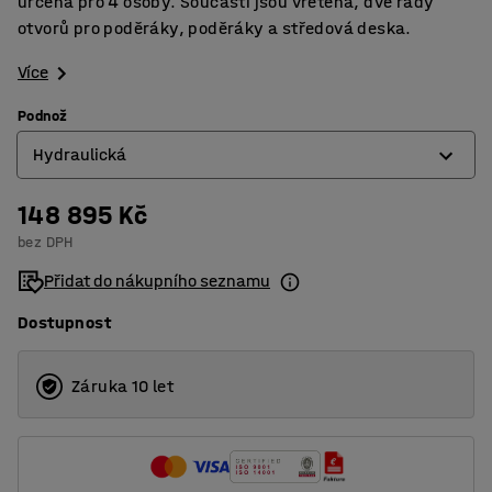
určená pro 4 osoby. Součástí jsou vřetena, dvě řady
otvorů pro poděráky, poděráky a středová deska.
Více
Podnož
Hydraulická
148 895 Kč
Hydraulická
bez DPH
Manuálně nastavitelná
Přidat do nákupního seznamu
Dostupnost
Záruka 10 let