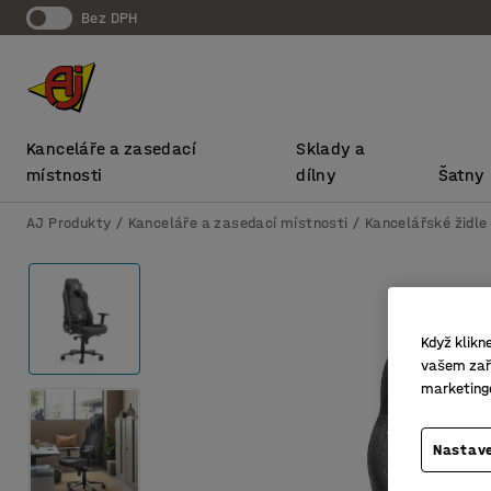
bez DPH
Kanceláře a zasedací
Sklady a
místnosti
dílny
Šatny
AJ Produkty
Kanceláře a zasedací místnosti
Kancelářské židle
Když klikn
vašem zaří
marketing
Nastave