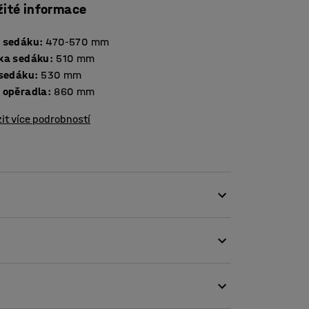
žité informace
 sedáku
:
470-570
mm
ka sedáku
:
510
mm
 sedáku
:
530
mm
 opěradla
:
860
mm
it více podrobností
stí maximální komfort během náročných
ysoké opěradlo a prostorný sedák. Houpací
l mezi opěradlem a sedákem. Vedle
žnost aretace v pevné poloze.
tářkem pod hlavu, který si snadno nastavíte