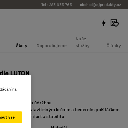
Tel: 283 933 763
obchod@ajprodukty.cz
Naše
Školy
Doporučujeme
služby
Články
idle LUTON
potah, šedá
kládání na
bku
:
14592
otah se snadnou údržbou
cká opora s nastavitelným krčním a bederním polštářkem
pro vysoký komfort a stabilitu
mout vše
Materiál