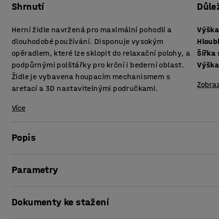
Shrnutí
Důle
Herní židle navržená pro maximální pohodlí a
Výška
dlouhodobé používání. Disponuje vysokým
Hloub
opěradlem, které lze sklopit do relaxační polohy, a
Šířka
podpůrnými polštářky pro krční i bederní oblast.
Výška
Židle je vybavena houpacím mechanismem s
Zobraz
aretací a 3D nastavitelnými područkami.
Více
Popis
LUTON je vysoce ergonomická herní židle, která vám zaji
Parametry
pracovních dní i herních maratonů. Židle má mimořádně v
mechanismus udržuje při náklonu dozadu stále stejný úhe
Výška sedáku
:
470-570
mm
nastavitelné tuhosti houpání nabízí tento systém také mo
Dokumenty ke stažení
Hloubka sedáku
:
510
mm
Šířka sedáku
:
530
mm
Herní židle je vybavena velkým, měkce polstrovaným polš