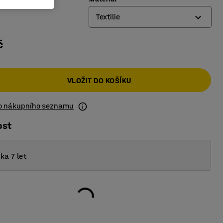
Textilie
č
Syntetická kůže
Textilie
VLOŽIT DO KOŠÍKU
do nákupního seznamu
ost
ka 7 let