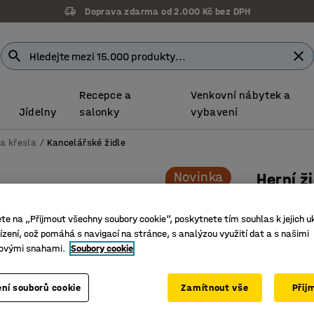
Doprava zdarma od 2.000 Kč bez DPH
Recepce a
Venkovní nábytek a
Jídelny
salonky
vybavení
 a křesla
Kancelářské židle
Novinka
Herní ž
Textilní 
ete na „Přijmout všechny soubory cookie“, poskytnete tím souhlas k jejich u
Číslo výro
zení, což pomáhá s navigací na stránce, s analýzou využití dat a s našimi
ovými snahami.
Soubory cookie
Odolný p
Ergonomi
Navržena 
ní souborů cookie
Zamítnout vše
Přij