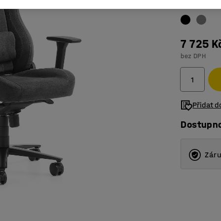
Barva
:
7 725 K
bez DPH
Přidat 
Dostupn
Záru