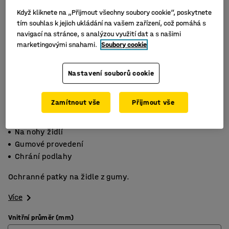
Když kliknete na „Přijmout všechny soubory cookie“, poskytnete
tím souhlas k jejich ukládání na vašem zařízení, což pomáhá s
navigací na stránce, s analýzou využití dat a s našimi
marketingovými snahami.
Soubory cookie
Nastavení souborů cookie
Zamítnout vše
Přijmout vše
Na nohy židlí
Gumové provedení
Chrání podlahy
Ochranné patky na židle z gumy.
Více
Vnitřní průměr (mm)