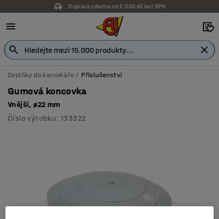
Doprava zdarma od 2.000 Kč bez DPH
Doplňky do kanceláře
Příslušenství
Gumová koncovka
Vnější, ø22 mm
Číslo výrobku
:
133322