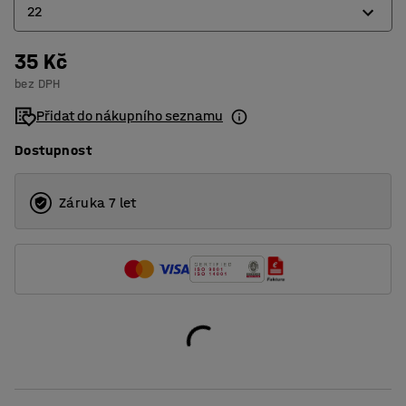
22
35 Kč
16
bez DPH
22
Přidat do nákupního seznamu
25
Dostupnost
Záruka 7 let