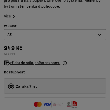
pro použití na sloupek bariérového systému. Neměl by
být umístěn venku dlouhodobě.
Více
Velikost
A3
949 Kč
A3
bez DPH
A4
Přidat do nákupního seznamu
Dostupnost
Záruka 7 let