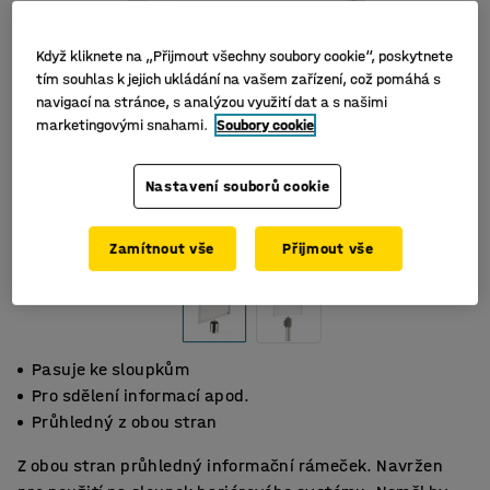
Když kliknete na „Přijmout všechny soubory cookie“, poskytnete
tím souhlas k jejich ukládání na vašem zařízení, což pomáhá s
navigací na stránce, s analýzou využití dat a s našimi
marketingovými snahami.
Soubory cookie
Nastavení souborů cookie
Zamítnout vše
Přijmout vše
Pasuje ke sloupkům
Pro sdělení informací apod.
Průhledný z obou stran
Z obou stran průhledný informační rámeček. Navržen