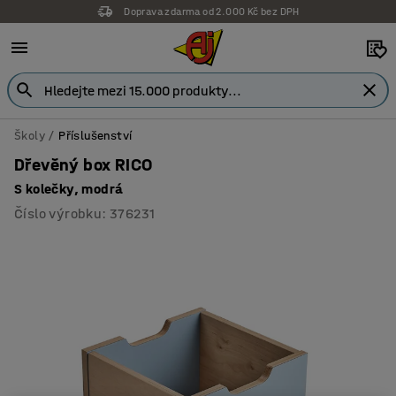
Doprava zdarma od 2.000 Kč bez DPH
Školy
Příslušenství
Dřevěný box RICO
S kolečky, modrá
Číslo výrobku
:
376231