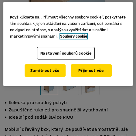
Když kliknete na „Přijmout všechny soubory cookie“, poskytnete
tím souhlas k jejich ukládání na vašem zařízení, což pomáhá s
navigací na stránce, s analýzou využití dat a s našimi
marketingovými snahami.
Soubory cookie
Nastavení souborů cookie
Zamítnout vše
Přijmout vše
Kolečka pro snadný pohyb
Zapuštěné rukojeti pro snadnější vytahování
Ideální pod sedák lavice RICO
Mobilní dřevěný box, který lze používat samostatně, ale