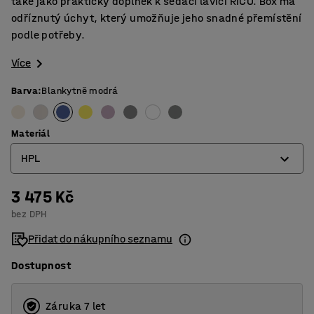
také jako praktický doplněk k sedací lavici RICO. Box má
odříznutý úchyt, který umožňuje jeho snadné přemístění
podle potřeby.
Více
Barva
:
Blankytně modrá
Materiál
HPL
3 475 Kč
Březová překližka
bez DPH
HPL
Přidat do nákupního seznamu
Dostupnost
Záruka 7 let