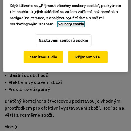
Když kliknete na „Přijmout všechny soubory cookie“, poskytnete
tím souhlas k jejich ukládání na vašem zařízení, což pomáhá s
navigací na stránce, s analýzou využití dat a s našimi
marketingovými snahami.
Soubory cookie
Nastavení souborů cookie
Zamítnout vše
Přijmout vše
Ideální do obchodů
Efektivní vystavení zboží
Prostorově úsporný
Drátěný kontejner s čtvercovou podstavou je vhodným
prostředkem pro efektivní vystavování zboží. Hodí se na
větší a rozměrné zboží.
Více