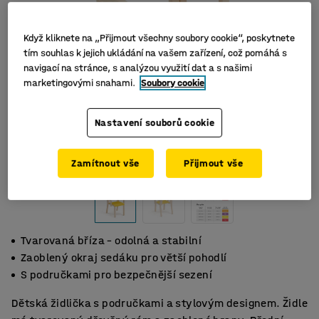
Když kliknete na „Přijmout všechny soubory cookie“, poskytnete
tím souhlas k jejich ukládání na vašem zařízení, což pomáhá s
navigací na stránce, s analýzou využití dat a s našimi
marketingovými snahami.
Soubory cookie
Nastavení souborů cookie
Zamítnout vše
Přijmout vše
Tvarovaná bříza – odolná a stabilní
Zaoblený okraj sedáku pro větší pohodlí
S područkami pro bezpečnější sezení
Dětská židlička s područkami a stylovým designem. Židle