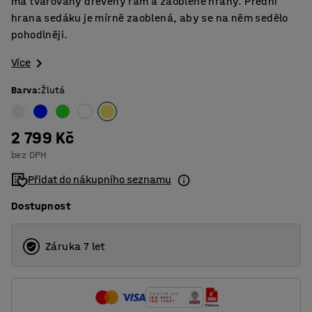
má tvarovaný dřevěný rám a zaoblené hrany. Přední
hrana sedáku je mírně zaoblená, aby se na něm sedělo
pohodlněji.
Více
Barva
:
Žlutá
2 799 Kč
bez DPH
Přidat do nákupního seznamu
Dostupnost
Záruka 7 let