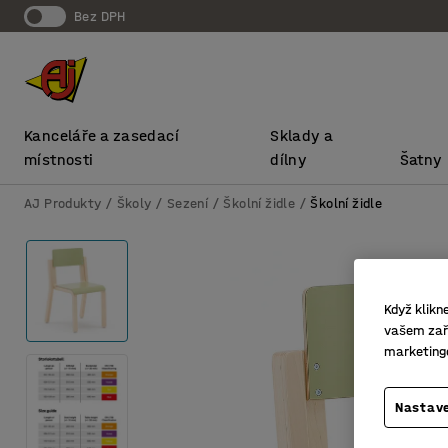
bez DPH
Kanceláře a zasedací
Sklady a
místnosti
dílny
Šatny
AJ Produkty
Školy
Sezení
Školní židle
Školní židle
Když klikn
vašem zaří
marketing
Nastave