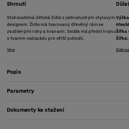
Shrnutí
Důle
Stohovatelná dětská židle s jednoduchým stylovým
Výška
designem. Židle má tvarovaný dřevěný rám se
Hloub
zaoblenými rohy a hranami. Sedák má přední hranu
Šířka
s tvarem vodopádu pro větší pohodlí.
Šířka
:
Více
Zobraz
Popis
Židle DANTE je stylová dětská židle s tvarovaným rámem 
Parametry
lamina. Přední hrana sedáku ve tvaru vodopádu snižuje tl
sezení.
Výška sedáku
:
350
mm
Dokumenty ke stažení
Hloubka sedáku
:
280
mm
Několik židlí lze snadno stohovat na sebe, což usnadňuje 
Šířka sedáku
:
305
mm
Šířka
:
370
mm
Vytisknout stránku
Židle DANTE je k dispozici v několika výškách, aby vyhovo