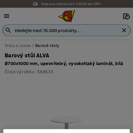
Doprava zdarma od 2.000 Kč bez DPH
Stoly a lavice
Barové stoly
Barový stůl ALVA
Ø700x1000 mm, upevnitelný, vysokotlaký laminát, bílá
Číslo výrobku
:
388533