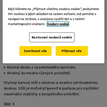
Když kliknete na „Přijmout všechny soubory cookie“, poskytnete
tím souhlas k jejich ukládání na vašem zařízení, což pomáhá s
navigací na stránce, s analýzou využití dat a s našimi
marketingovými snahami.
Soubory cookie
Nastavení souborů cookie
Zamítnout vše
Přijmout vše
Možnost upevnění k podlaze
Odolná deska z vysokotlakého laminátu
Vhodný do mnoha různých prostředí
Stylový barový stůl s odolnou a snadno udržovatelnou
deskou. Stůl je možné připevnit k podlaze pro zajištění
maximální stability a bezpečného umístění.
Více