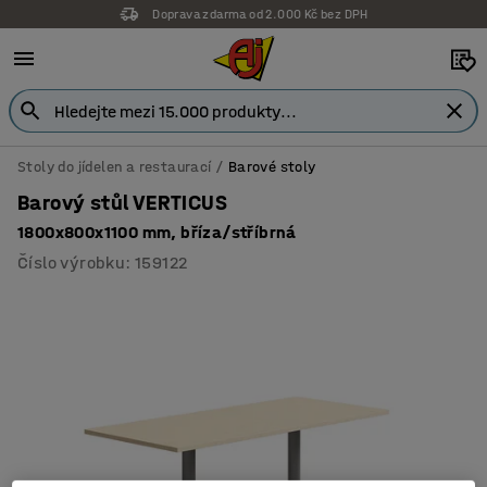
Doprava zdarma od 2.000 Kč bez DPH
Záruka 7 let
Stoly do jídelen a restaurací
Barové stoly
Barový stůl VERTICUS
1800x800x1100 mm, bříza/stříbrná
Číslo výrobku
:
159122