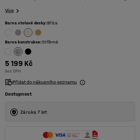
Více
Barva stolové desky
:
Bříza
Barva konstrukce
:
Stříbrná
5 199 Kč
bez DPH
Přidat do nákupního seznamu
Dostupnost
Záruka 7 let