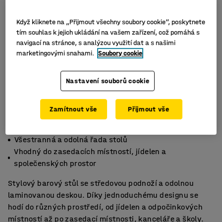
Když kliknete na „Přijmout všechny soubory cookie“, poskytnete
tím souhlas k jejich ukládání na vašem zařízení, což pomáhá s
navigací na stránce, s analýzou využití dat a s našimi
marketingovými snahami.
Soubory cookie
Nastavení souborů cookie
Zamítnout vše
Přijmout vše
Stylový vzhled a snadná údržba
Všestranná a odolná řada stolů
Vhodný do zasedacích místností, jídelen a
společenských prostor
Stylový barový stůl se středovou podnoží a odolnou
laminovanou deskou. Díky jednoduchému designu se
hodí do různých prostředí, od jídelen a odpočinkových
místností až po zasedací místnosti, kanceláře a školy.