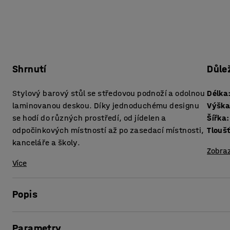
Shrnutí
Důle
Stylový barový stůl se středovou podnoží a odolnou
Délka
laminovanou deskou. Díky jednoduchému designu
Výšk
se hodí do různých prostředí, od jídelen a
Šířka
:
odpočinkových místností až po zasedací místnosti,
kanceláře a školy.
Zobraz
Více
Popis
Tento barový stůl kombinuje klasický design s odolností, č
Parametry
místností, tak do školních i odpočinkových prostor.