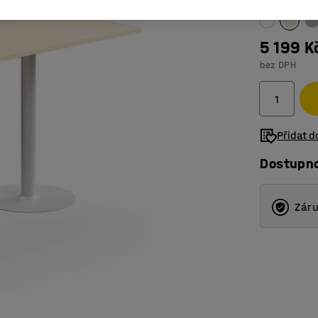
5 199 K
bez DPH
Přidat 
Dostupn
Záru