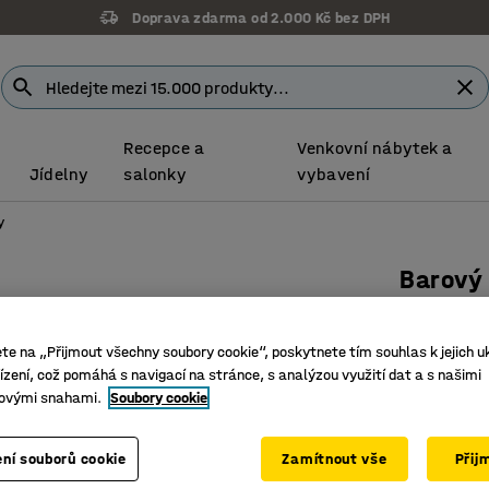
Doprava zdarma od 2.000 Kč bez DPH
Recepce a
Venkovní nábytek a
Jídelny
salonky
vybavení
y
Barový 
1800x80
Číslo výro
ete na „Přijmout všechny soubory cookie“, poskytnete tím souhlas k jejich u
zení, což pomáhá s navigací na stránce, s analýzou využití dat a s našimi
Stylový 
ovými snahami.
Soubory cookie
Všestrann
Vhodný do
ní souborů cookie
Zamítnout vše
Přij
Barva stolo