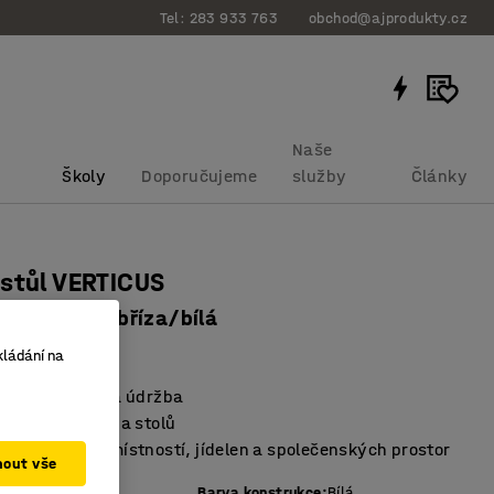
Tel: 283 933 763
obchod@ajprodukty.cz
Naše
Školy
Doporučujeme
služby
Články
stůl VERTICUS
0x900 mm, bříza/bílá
bku
:
158832
kládání na
vzhled a snadná údržba
á a odolná řada stolů
 zasedacích místností, jídelen a společenských prostor
mout vše
vé desky
:
Bříza
Barva konstrukce
:
Bílá