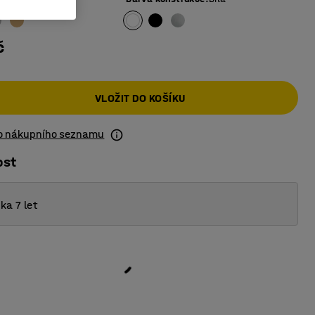
č
VLOŽIT DO KOŠÍKU
do nákupního seznamu
ost
ka 7 let