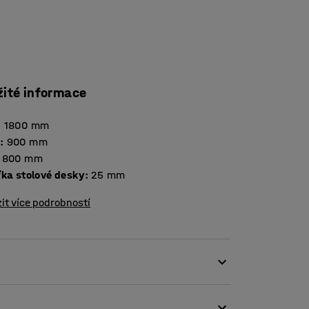
žité informace
:
1800
mm
a
:
900
mm
800
mm
Tloušťka stolové desky
:
25
mm
it více podrobností
ímž se hodí jak do jídelen a zasedacích