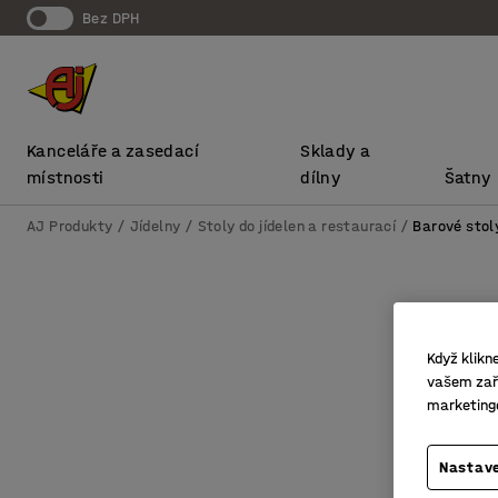
bez DPH
Kanceláře a zasedací
Sklady a
místnosti
dílny
Šatny
AJ Produkty
Jídelny
Stoly do jídelen a restaurací
Barové stol
Když klikn
vašem zaří
marketing
Nastave