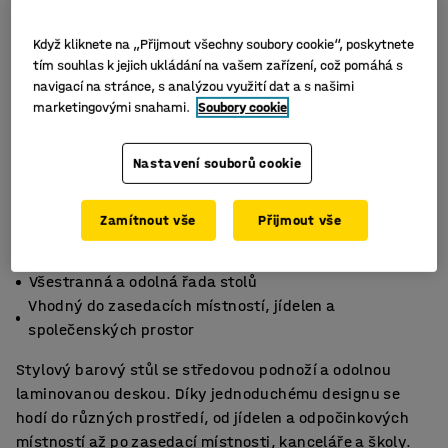
Když kliknete na „Přijmout všechny soubory cookie“, poskytnete
tím souhlas k jejich ukládání na vašem zařízení, což pomáhá s
navigací na stránce, s analýzou využití dat a s našimi
marketingovými snahami.
Soubory cookie
Nastavení souborů cookie
Zamítnout vše
Přijmout vše
Stylový vzhled a snadná údržba
Všestranná a odolná řada stolů
Vhodný do zasedacích místností, jídelen a
společenských prostor
Stylový barový stůl se středovou podnoží a odolnou
laminovanou deskou. Díky jednoduchému designu se
hodí do různých prostředí, od jídelen a odpočinkových
místností až po zasedací místnosti, kanceláře a školy.