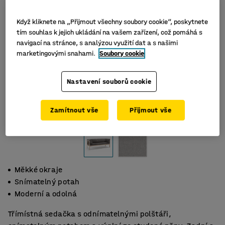
Když kliknete na „Přijmout všechny soubory cookie“, poskytnete
tím souhlas k jejich ukládání na vašem zařízení, což pomáhá s
navigací na stránce, s analýzou využití dat a s našimi
marketingovými snahami.
Soubory cookie
Nastavení souborů cookie
Zamítnout vše
Přijmout vše
Měkké okraje
Snímatelný potah
Moderní a odolná
Třímístná sedačka s odnímatelnými polštáři,