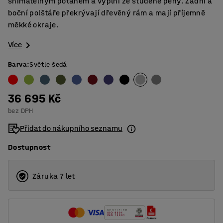
snímatelným potahem a výplní ze studené pěny. Zadní a
boční polštáře překrývají dřevěný rám a mají příjemně
měkké okraje.
Více
Barva
:
Světle šedá
36 695 Kč
bez DPH
Přidat do nákupního seznamu
Dostupnost
Záruka 7 let