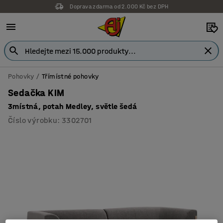
Doprava zdarma od 2.000 Kč bez DPH
Pohovky
Třímístné pohovky
Sedačka KIM
3místná, potah Medley, světle šedá
Číslo výrobku
:
3302701