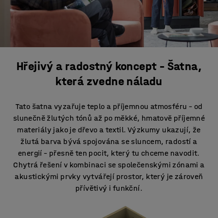
Hřejivý a radostný koncept – Šatna,
která zvedne náladu
Tato šatna vyzařuje teplo a příjemnou atmosféru – od
slunečně žlutých tónů až po měkké, hmatově příjemné
materiály jako je dřevo a textil. Výzkumy ukazují, že
žlutá barva bývá spojována se sluncem, radostí a
energií – přesně ten pocit, který tu chceme navodit.
Chytrá řešení v kombinaci se společenskými zónami a
akustickými prvky vytvářejí prostor, který je zároveň
přívětivý i funkční.