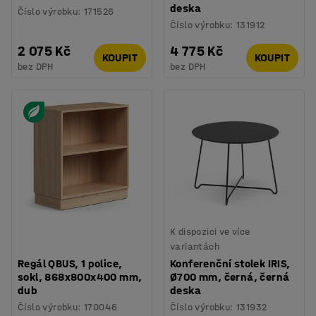
deska
Číslo výrobku
:
171526
Číslo výrobku
:
131912
2 075 Kč
4 775 Kč
KOUPIT
KOUPIT
bez DPH
bez DPH
K dispozici ve více
variantách
Regál QBUS, 1 police,
Konferenční stolek IRIS,
sokl, 868x800x400 mm,
Ø700 mm, černá, černá
dub
deska
Číslo výrobku
:
170046
Číslo výrobku
:
131932