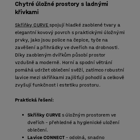
Chytré úložné prostory s ladnými
křivkami
Skříňky CURVE
spojují hladké zaoblené tvary a
elegantní kovový povrch s praktickými úložnými
prvky, jako jsou police na čepice, tyče na
zavěšení a přihrádky ve dveřích na drobnosti.
Díky zaobleným dvířkům působí prostor
vzdušně a moderně. Horní a spodní větrání
pomáhá udržet oblečení svěží, zatímco robustní
lavice mezi skříňkami zajišťují pohodlí a celkově
zvyšují funkčnost i estetiku prostoru.
Praktická řešení:
Skříňky CURVE
s úložným prostorem ve
dveřích – přehledné a hygienické uložení
oblečení.
Lavice CONNECT
– odolná, snadno