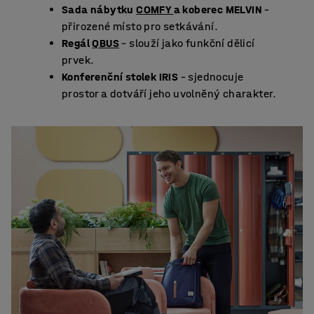
Sada nábytku
COMFY
a koberec MELVIN
–
přirozené místo pro setkávání.
Regál
QBUS
– slouží jako funkční dělicí
prvek.
Konferenční stolek IRIS
– sjednocuje
prostor a dotváří jeho uvolněný charakter.