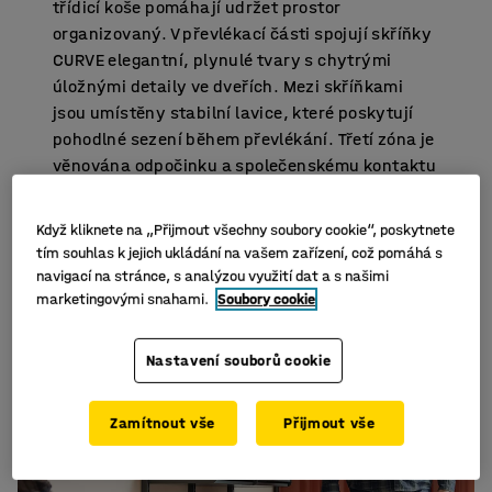
třídicí koše pomáhají udržet prostor
organizovaný. V převlékací části spojují skříňky
CURVE elegantní, plynulé tvary s chytrými
úložnými detaily ve dveřích. Mezi skříňkami
jsou umístěny stabilní lavice, které poskytují
pohodlné sezení během převlékání. Třetí zóna je
věnována odpočinku a společenskému kontaktu
– ideální místo pro čekání na kolegu, chvilku
ticha nebo krátký oddech.
Když kliknete na „Přijmout všechny soubory cookie“, poskytnete
tím souhlas k jejich ukládání na vašem zařízení, což pomáhá s
navigací na stránce, s analýzou využití dat a s našimi
marketingovými snahami.
Soubory cookie
Nastavení souborů cookie
Zamítnout vše
Přijmout vše