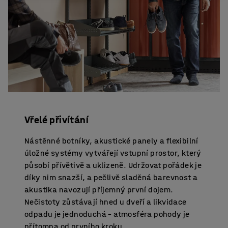
Vřelé přivítání
Nástěnné botníky, akustické panely a flexibilní
úložné systémy vytvářejí vstupní prostor, který
působí přívětivě a uklizeně. Udržovat pořádek je
díky nim snazší, a pečlivě sladěná barevnost a
akustika navozují příjemný první dojem.
Nečistoty zůstávají hned u dveří a likvidace
odpadu je jednoduchá – atmosféra pohody je
přítomna od prvního kroku.