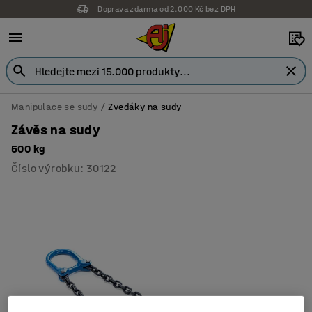
Doprava zdarma od 2.000 Kč bez DPH
Manipulace se sudy
Zvedáky na sudy
Závěs na sudy
500 kg
Číslo výrobku
:
30122