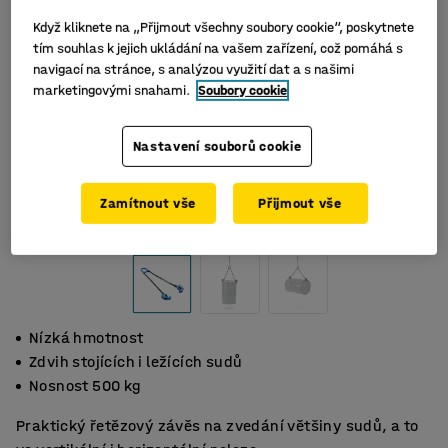
Když kliknete na „Přijmout všechny soubory cookie“, poskytnete
tím souhlas k jejich ukládání na vašem zařízení, což pomáhá s
navigací na stránce, s analýzou využití dat a s našimi
marketingovými snahami.
Soubory cookie
Nastavení souborů cookie
Zamítnout vše
Přijmout vše
Nízká hmotnost
Zdvih stojících i ležících sudů
Nosnost 500 kg
Praktický řetězový závěs na zvedání většiny sudů, a to