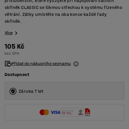
příslušenství, které využijete při napojování šatních
skříněk CLASSIC se šikmou střechou k systému řízeného
větrání. Zátky umístěte na oba konce každé řady
skříněk.
Více
105 Kč
bez DPH
Přidat do nákupního seznamu
Dostupnost
Záruka 7 let