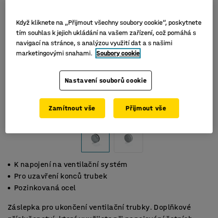
Když kliknete na „Přijmout všechny soubory cookie“, poskytnete
tím souhlas k jejich ukládání na vašem zařízení, což pomáhá s
navigací na stránce, s analýzou využití dat a s našimi
marketingovými snahami.
Soubory cookie
Nastavení souborů cookie
Zamítnout vše
Přijmout vše
K napojení na ventilační systém
Pro uzavření konců trubek
Pozinkovaná ocel
Záslepka pro ukončení ventilační trubky. Doplňkové