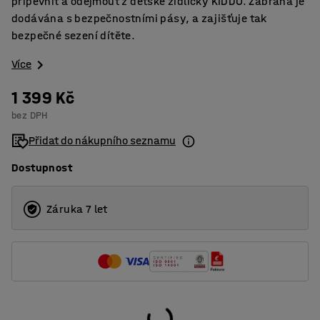
připevnit a odejmout z dětské židličky KIDDO. Zábrana je
dodávána s bezpečnostními pásy, a zajišťuje tak
bezpečné sezení dítěte.
Více
1 399 Kč
bez DPH
Přidat do nákupního seznamu
Dostupnost
Záruka 7 let