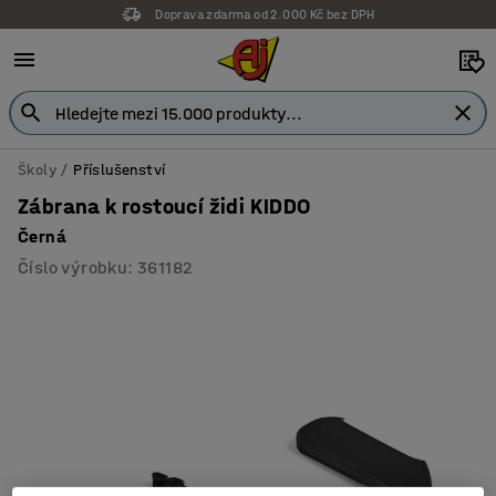
Doprava zdarma od 2.000 Kč bez DPH
Školy
Příslušenství
Zábrana k rostoucí židi KIDDO
Černá
Číslo výrobku
:
361182