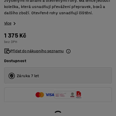
zvýšenými hranami a otevřenými rohy. Má lehce jedoucí
kolečka, která usnadňují převážení přepravek, boxů a
dalšího zboží. Otevřené rohy usnadňují čištění.
Více
1 375 Kč
bez DPH
Přidat do nákupního seznamu
Dostupnost
Záruka 7 let