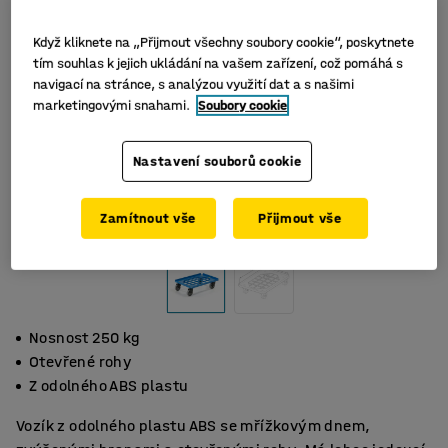
Když kliknete na „Přijmout všechny soubory cookie“, poskytnete
tím souhlas k jejich ukládání na vašem zařízení, což pomáhá s
navigací na stránce, s analýzou využití dat a s našimi
marketingovými snahami.
Soubory cookie
Nastavení souborů cookie
Zamítnout vše
Přijmout vše
Nosnost 250 kg
Otevřené rohy
Z odolného ABS plastu
Vozík z odolného plastu ABS se mřížkovým dnem,