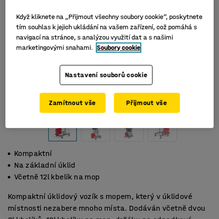
Když kliknete na „Přijmout všechny soubory cookie“, poskytnete
tím souhlas k jejich ukládání na vašem zařízení, což pomáhá s
navigací na stránce, s analýzou využití dat a s našimi
marketingovými snahami.
Soubory cookie
Nastavení souborů cookie
Zamítnout vše
Přijmout vše
Kompaktní
Na základní úklid
Včetně 12l kbelík na mop
Kompaktní úklidový vozík s mopem, který v úklidové
místnosti nezabere mnoho místa. Dodáván včetně dvou