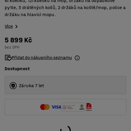
6l kbelíků, 12l kbelíku na mop, držáku na odpadkové
pytle, 3 drátěných košů, 2 držáků na koště/mop, police a
držáku na hlavici mopu.
Více
5 899 Kč
bez DPH
Přidat do nákupního seznamu
Dostupnost
Záruka 7 let