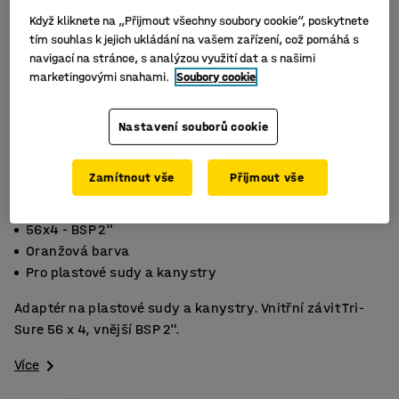
Když kliknete na „Přijmout všechny soubory cookie“, poskytnete
tím souhlas k jejich ukládání na vašem zařízení, což pomáhá s
navigací na stránce, s analýzou využití dat a s našimi
marketingovými snahami.
Soubory cookie
Nastavení souborů cookie
Zamítnout vše
Přijmout vše
56x4 - BSP 2"
Oranžová barva
Pro plastové sudy a kanystry
Adaptér na plastové sudy a kanystry. Vnitřní závit Tri-
Sure 56 x 4, vnější BSP 2".
Více