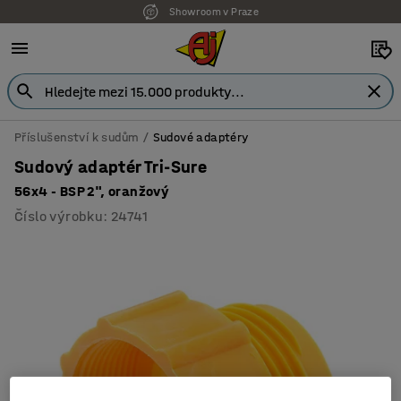
Showroom v Praze
Příslušenství k sudům
Sudové adaptéry
Sudový adaptér Tri-Sure
56x4 - BSP 2", oranžový
Číslo výrobku
:
24741