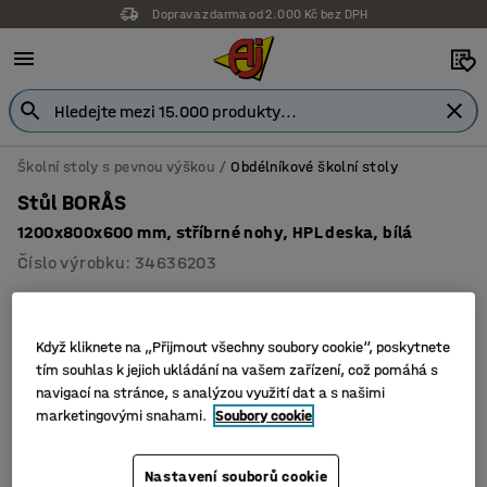
Doprava zdarma od 2.000 Kč bez DPH
Školní stoly s pevnou výškou
Obdélníkové školní stoly
Stůl BORÅS
1200x800x600 mm, stříbrné nohy, HPL deska, bílá
Číslo výrobku
:
34636203
Když kliknete na „Přijmout všechny soubory cookie“, poskytnete
tím souhlas k jejich ukládání na vašem zařízení, což pomáhá s
navigací na stránce, s analýzou využití dat a s našimi
marketingovými snahami.
Soubory cookie
Nastavení souborů cookie