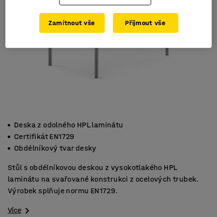
Zamítnout vše
Přijmout vše
Deska z odolného HPL laminátu
Certifikát EN1729
Obdélníkový tvar desky
Stůl s obdélníkovou deskou z vysokotlakého HPL
laminátu na svařované konstrukci z ocelových trubek.
Výrobek splňuje normu EN1729.
Více