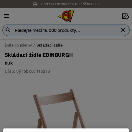
Doprava zdarma od 2.000 Kč bez DPH
Židle do jídelny
Skládací židle
Skládací židle EDINBURGH
Buk
Číslo výrobku
:
113213