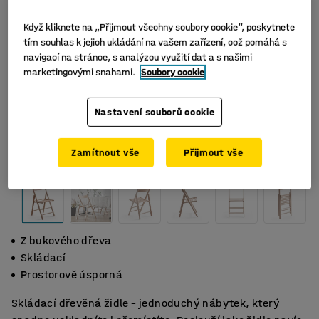
Když kliknete na „Přijmout všechny soubory cookie“, poskytnete
tím souhlas k jejich ukládání na vašem zařízení, což pomáhá s
navigací na stránce, s analýzou využití dat a s našimi
marketingovými snahami.
Soubory cookie
Nastavení souborů cookie
Zamítnout vše
Přijmout vše
Z bukového dřeva
Skládací
Prostorově úsporná
Skládací dřevěná židle – jednoduchý nábytek, který