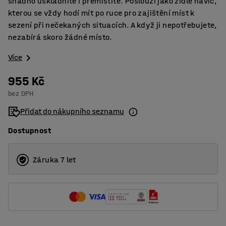
snadno uskladníte i přemístíte. Poslouží jako židle navíc,
kterou se vždy hodí mít po ruce pro zajištění míst k
sezení při nečekaných situacích. A když ji nepotřebujete,
nezabírá skoro žádné místo.
Více
955 Kč
bez DPH
Přidat do nákupního seznamu
Dostupnost
Záruka 7 let