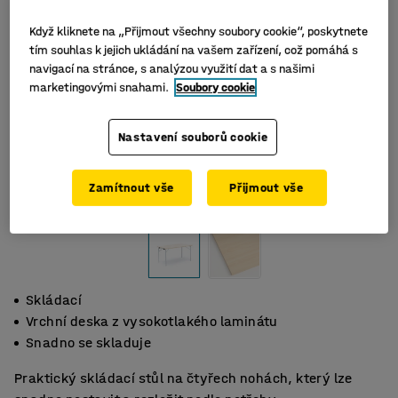
Když kliknete na „Přijmout všechny soubory cookie“, poskytnete
tím souhlas k jejich ukládání na vašem zařízení, což pomáhá s
navigací na stránce, s analýzou využití dat a s našimi
marketingovými snahami.
Soubory cookie
Nastavení souborů cookie
Zamítnout vše
Přijmout vše
Skládací
Vrchní deska z vysokotlakého laminátu
Snadno se skladuje
Praktický skládací stůl na čtyřech nohách, který lze