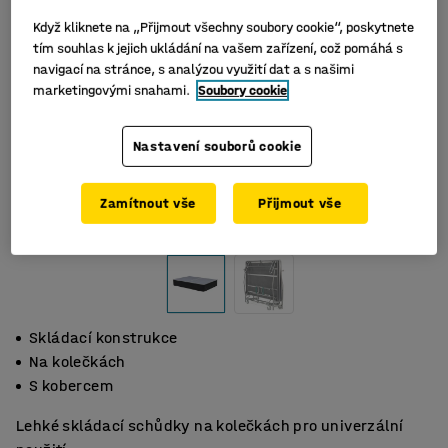
Když kliknete na „Přijmout všechny soubory cookie“, poskytnete
tím souhlas k jejich ukládání na vašem zařízení, což pomáhá s
navigací na stránce, s analýzou využití dat a s našimi
marketingovými snahami.
Soubory cookie
Nastavení souborů cookie
Zamítnout vše
Přijmout vše
Skládací konstrukce
Na kolečkách
S kobercem
Lehké skládací schůdky na kolečkách pro univerzální