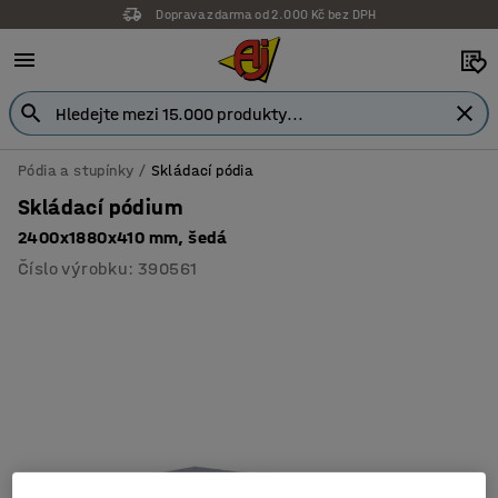
Doprava zdarma od 2.000 Kč bez DPH
Pódia a stupínky
Skládací pódia
Skládací pódium
2400x1880x410 mm, šedá
Číslo výrobku
:
390561