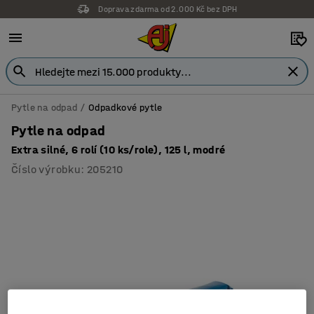
Doprava zdarma od 2.000 Kč bez DPH
Pytle na odpad
Odpadkové pytle
Pytle na odpad
Extra silné, 6 rolí (10 ks/role), 125 l, modré
Číslo výrobku
:
205210