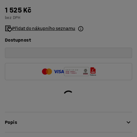
1 525 Kč
bez DPH
Přidat do nákupního seznamu
Dostupnost
Popis
Mimořádně pevné a silné pytle na suť a jiný hrubý a