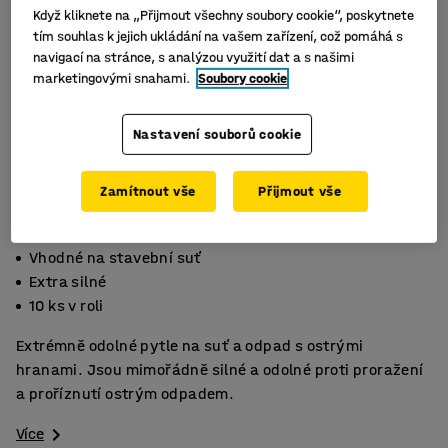
Když kliknete na „Přijmout všechny soubory cookie“, poskytnete
tím souhlas k jejich ukládání na vašem zařízení, což pomáhá s
navigací na stránce, s analýzou využití dat a s našimi
marketingovými snahami.
Soubory cookie
Nastavení souborů cookie
Zamítnout vše
Přijmout vše
Vhodné na stavební suť
Extra silné
10 ks v roli
Extrémně odolné pytle na suť a odpad s ostrými
hranami. Jsou mimořádně silné a odolné proti proražení
a proříznutí ostrým odpadem.
Více