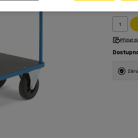
5 175 K
bez DPH
Přidat 
Dostupn
Záru