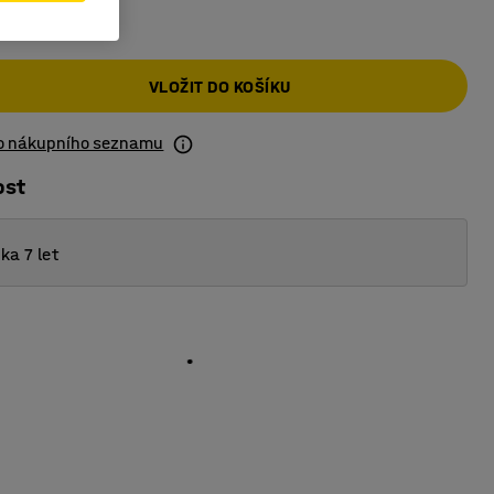
č
VLOŽIT DO KOŠÍKU
do nákupního seznamu
ost
ka 7 let