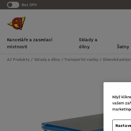
bez DPH
Kanceláře a zasedací
Sklady a
místnosti
dílny
Šatny
AJ Produkty
Sklady a dílny
Transportní vozíky
Dílenské polico
Když klikn
vašem zaří
marketing
Nastave