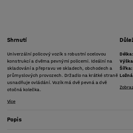
Shrnutí
Důle
Univerzální policový vozík s robustní ocelovou
Délka
konstrukcí a dvěma pevnými policemi. Ideální na
Výšk
skladování a přepravu ve skladech, obchodech a
Šířka
:
průmyslových provozech. Držadlo na krátké straně
Ložná
usnadňuje ovládání. Vozík má dvě pevná a dvě
Zobraz
otočná kolečka.
Více
Popis
Robustní policový vozík s pevnou a stabilní konstrukcí. Pe