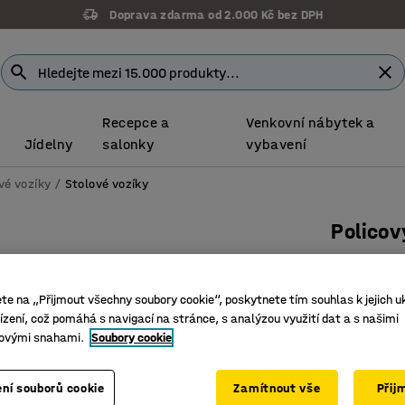
Doprava zdarma od 2.000 Kč bez DPH
Recepce a
Venkovní nábytek a
Jídelny
salonky
vybavení
vé vozíky
Stolové vozíky
Policov
900x500 
Číslo výro
ete na „Přijmout všechny soubory cookie“, poskytnete tím souhlas k jejich u
zení, což pomáhá s navigací na stránce, s analýzou využití dat a s našimi
Do sklad
ovými snahami.
Soubory cookie
Robustní
Držadlo n
ní souborů cookie
Zamítnout vše
Přij