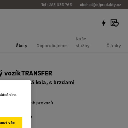
Tel: 283 933 763
obchod@ajprodukty.cz
Naše
Školy
Doporučujeme
služby
Články
ý vozík TRANSFER
mm, gumová kola, s brzdami
bku
:
262662
kládání na
ů a průmyslových provozů
 provedení
a krátké straně
mout vše