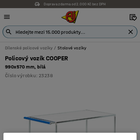
Doprava zdarma od 2.000 Kč bez DPH
Záruka 7 let
Dílenské policové vozíky
Stolové vozíky
Policový vozík COOPER
990x570 mm, bílá
Číslo výrobku
:
23238