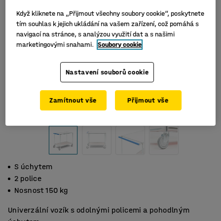
Když kliknete na „Přijmout všechny soubory cookie“, poskytnete
tím souhlas k jejich ukládání na vašem zařízení, což pomáhá s
navigací na stránce, s analýzou využití dat a s našimi
marketingovými snahami.
Soubory cookie
Nastavení souborů cookie
Zamítnout vše
Přijmout vše
S úchytem
2 police
Nosnost 150 kg
Univerzální vozík s odolnými policemi a pohodlným