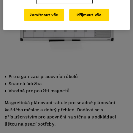
Zamítnout vše
Přijmout vše
Pro organizaci pracovních úkolů
Snadná údržba
Vhodná pro použití magnetů
Magnetická plánovací tabule pro snadné plánování
každého měsíce a dobrý přehled. Dodává se s
příslušenstvím pro upevnění na stěnu a s odkládací
lištou na psací potřeby.