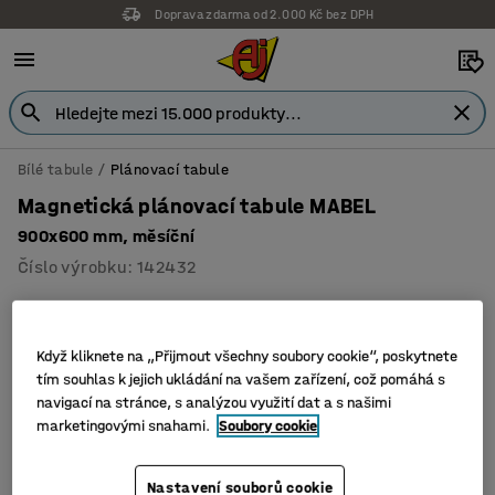
Doprava zdarma od 2.000 Kč bez DPH
Bílé tabule
Plánovací tabule
Magnetická plánovací tabule MABEL
900x600 mm, měsíční
Číslo výrobku
:
142432
Když kliknete na „Přijmout všechny soubory cookie“, poskytnete
tím souhlas k jejich ukládání na vašem zařízení, což pomáhá s
navigací na stránce, s analýzou využití dat a s našimi
marketingovými snahami.
Soubory cookie
Nastavení souborů cookie